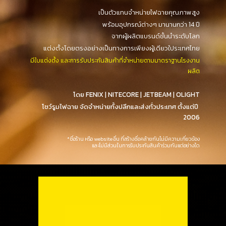
เป็นตัวแทนจำหน่ายไฟฉายคุณภาพสูง
พร้อมอุปกรณ์ต่างๆ มานานกว่า 14 ปี
                                    จากผู้ผลิตแบรนด์ชั้นนำระดับโลก
 แต่งตั้งโดยตรงอย่างเป็นทางการเพียงผู้เดียวใประเทศไทย
มีใบแต่งตั้ง และการรับประกันสินค้าที่จำหน่ายตามมาตราฐานโรงงาน
ผลิต
 โดย 
FENIX | NITECORE | JETBEAM | OLIGHT
โชว์รูมไฟฉาย จัด
จำหน่ายท
ั้ง
ปลีก
และ
ส่งทั่วประเทศ
ตั้งแต่ปี 
2006
*
ชื่อร้าน หรือ website อื่น ที่สร้างชื่อคล้าย
กัน
ไม่มีความเกี่ยว
ข้อง
และไม่มีส่วนในการรับประกันสินค้าร่วมกัน
แต่อย่างใด